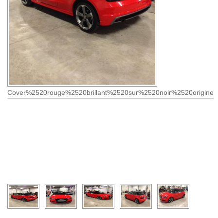
Cover%2520rouge%2520brillant%2520sur%2520noir%2520origine