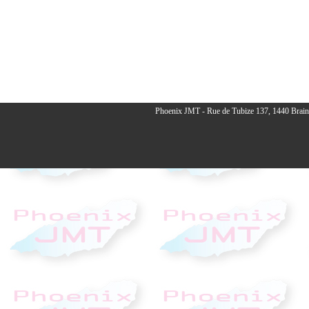
Phoenix JMT - Rue de Tubize 137, 1440 Braine